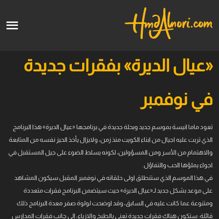
English
الرئيسية
«عيال الديرة» بفقرات جديدة
الأعمال الفنية
في نوفمبر
قالو عنا
تعود ماما انيسة بموسم جديد وبحلة جديدة في برنامجها «عيال الديرة» هذا البرنامج
الدورات
الذي تربت عليه اجيال من ابناء الكويت منذ زمن، ولايزال يأخذ الحيز نفسه من المتابعة
والاهتمام من الأسر ومن المسؤولين، لكونه يسلط الضوء على جيل المستقبل في
قريبا
اجواء يملؤها الحب والتفاؤل.
في هذا الموسم الذي ستنطلق اولى حلقاته في نوفمبر المقبل سيكون المشاهد
على موعد بشكل جديد لـ«عيال الديرة» حيث سيتضمن البرنامج فقرات متعددة
ومتنوعة عما كانت عليه في السابق، وقد اوضحت لولوة صفر معدة البرنامج ذلك
قائلة: ستكون هناك فقرات جديدة تعنى بالطبخ والازياء، الى جانب فقرات المدارس