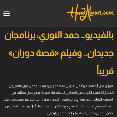
English
الرئيسية
بالفيديو… حمد النوري: برنامجان
الأعمال الفنية
جديدان.. وفيلم «قصة دوران»
قالو عنا
قريباً
الدورات
النوري: لدي أيضا فيلم وثائقي بعنوان «قصة دوران» يتم إنتاجه من قبل التلفزيون
قريبا
للمشاركة باسم الكويت في المحافل السينمائية الدولية، وهو عمل مختلف في
المحتوى الثقافي وطريقة الإخراج وتكوين الصورة بطرق احترافية غير مسبوقة، وفيه
جهد كبير يمزج مجهود الشباب مع خبرة الكبار، واعتبره مفاجأة الموسم، والفيلم من
إخراجي، مخرج منفذ نوف الزامل، إعداد صالح الرحمي