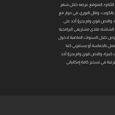
 الأيام»، المتوقع عرضه خلال شهر
افتاً إلى أن المسلسل صُوّر في أكثر من ٢٠٠ موقع بالكويت. وقال النوري، في حوار مع
ة، والنص قوي ولم يجرؤ أحد على
وع الوجود عبر الشاشة، فلدي مشاريعي البرامجية
روض خلال السنوات الماضية لدخول
مل بالحماسة أو يستفزني كما
ت كبيرة، والنص قوي ولم يجرؤ أحد
بالتحدي والرغبة في تسخير كافة إمكانياتي