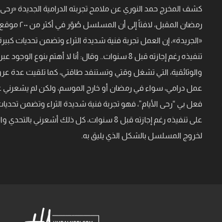
كشف المخرج حمد النوري عن ملامح تجربته الدرامية الجديدة «رحى
رمضان المقبل، ل
«الجريدة»، إن العمل تجربة فنية شديدة الثراء وتضمن تحديات كبير
تنفيذه رغم إجازته قبل 8 سنوات.. وقال: أنا لا أهتم بن
والوثائقية، التي تشغل وقتي وتستنفد طاقتي، كما تلقيت عدة ع
عمل درامي، سواء في رمضان أو خارج الموسم، ولكن لم يشعرني ع
فعل بي “رحى الأيام”، فهو تجربة فنية شديدة الثراء وتضمن تحديا
على تنفيذه رغم إجازته قبل 8 سنوات، كل ذلك أشعرني 
لخروج المسلسل بالشكل الذي يليق به.