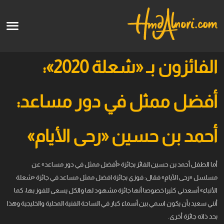
English
الرئيسية
الفائزون بـ «شعلة 2020»:
الأعمال الفنية
أفضل ممثل في دور مساعد:
قالو عنا
أحمد بن حسين «رحى الأيام»
الدورات
أما الطفل أحمد بن حسين الفائز بجائزة «أفضل ممثل في دور مساعد» عن
قريبا
مسلسل «رحى الأيام» فقال: فوزي بجائزة افضل ممثل مساعد في جائزة «شعلة
الأنباء» أسعدني كثيرا خصوصا أنها جائزة مشهود لها والكل يسعى للفوز بها، كما
أنني سعيد بأن يكون اسمي بين أسماء كبار في الساحة الفنية المحلية والخليجية وهذا
بحد ذاته جائزة أخرى.