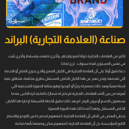
صناعة (العلامة التجارية) البراند
لكثير من العلامات التجارية حولنا تنمو وتزدهر، وأخرى تضعف وتسقط وأخرى تثبت
في نفس المستوى لعدة سنوات.. ترى لماذا.
دعنا نتفق أولًا على أن العلامة التجارية هي الكيان المميز والذي يحوي المنتج أو الخدمة
التي تقدمها، ونحن نعبر عن هذا الكيان الخاص المستقل بطرق مختلفة، فنطلق عليه
اسمًا معينًا وبعد ذلك نصمم له رمزًا أو (لوجو) وهو بمثابة الصورة الشخصية التي
تُعرفه من بين آلاف العلامات التجارية ثم نختر له شعارًا خاصًا يتذكره الناس عندما
يسمعون الاسم أو يرون الرمز. ثم بعد ذلك نطبق الخطة المُسبقة لإدارة هذا الكيان
الخاص المستقل ولهذا أعددنا لك هذه الدورة المميزة.
يخطئ البعض في الظن أن العلامة التجارية كمفهوم تنحصر ما بين اللوجو والشعار
التابع للمؤسسة، بل أن العلامة التجارية كمفهوم يمكن وصفها بأنها صناعة