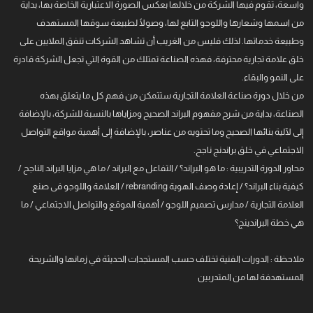
واسعة، تقوم فيها الشركة من خلالها بعكس الصورة الاعتبارية الخاصة بها، بداية
من اسمها وشعارها واللوجو التابع لها، وصولًا لطبيعة سوقها المستهدف
وطبيعة خدماتها. لذلك فليس من الغريب أن تشاهد الشركات تنفق الملايين على
خلق علامة تجارية محترفة، فهذه الصناعة تمتلك من القوة التي تجعل الشركة قادرة
على النمو والبقاء.
من خلال دورة صناعة العلامة التجارية ستتمكن من فهم كل ما يتعلق بهذه
الصناعة، بداية من شرح مفهوم البراند الصحيح ومزاياها بالنسبة للشركة، بالإضافة
إلى لآلية بنائها الصحيح وما تحتويه من عناصر، بالإضافة إلى أهمية مواقع التواصل
الاجتماعي في خلق براندنج ناجح.
محاور الدورة التدريبية : ما هو البراند؟ / التفاعل مع البراند / ما هي مزايا البراند الناجح /
كيفية بناء البراند؟ / إعادة وصف الهوية rebranding / العلامة واللوجو فى صنع
العلامة التجارية / مدارس تصميم اللوجو / أهمية الموقع والتواصل الاجتماعي / ما
هي خطة البراندينج؟
ملاحظة : الدورات الفنية تختلف حسب المستجدات الحديثة في زمانها والشريحة
المستهدفة لها من المتدربين