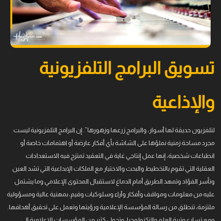
تسويق البرامج التلفزيونية
والإذاعية
لتلفزيون حديقة لها أسوار، والبرامج زرعها وزهورها”. إن البرامج التلفزيونية ليست
مجرد مساحة زمنية نملؤها على الشاشة بأي أفكار عارضة أو اهتمامات خاصة أو
انطباعات شخصية، إنها عمل إنتاجي غاية في التعقيد تمتزج فيه الاستعدادات
العقلية التي تقوم بالتخطيط والبحث والاختيار مع الملكات الإبداعية التي تشد العين
وتأسر الفؤاد وتمهد الطريق أمام الدماغ لاستقبال المحتوى الإعلامي وما يشتمل
عليه من معلومات ومواقف وأفكار وآراء وسلوكيات وقيم، بمهنية عالية ومسؤولية
ملتزمة، تنطلق من رسالة المؤسسة الإعلامية ورؤيتها وتعمل على تحقيق أهدافها.
ومع تسارع وتيرة العلم والتكنولوجيا، وتحول كثير من المؤسسات الإعلامية إلى