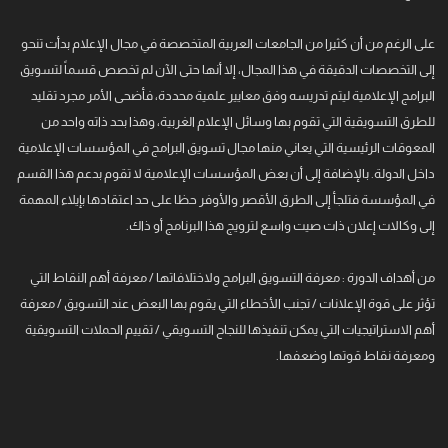
على الرغم من أن كثيرا من الجامعات العربية المتخصصة في مجال الإعلام بدأت تنحو
إلى التخصصات الدقيقة في هذا المجال، إلا أنها حتى الآن لم تخصص قسماً لتسويق
البرامج الإعلامية ليتم تدريسه وفق معايير علمية محددة، فأضحى الأمر مجرد تقليد
للطرق التسويقية التي تقوم بها وسائل الإعلام الغربية، وهذا بحد ذاته واحد من
المعوقات الرئيسية التي يعاني منها مجال تسويق البرامج في المؤسسات الإعلامية
داخل الدولة. بالإضافة إلى أن بعض المؤسسات الإعلامية لا تقوم بدعم هذا القسم
في المؤسسة فتلجأ إلى الطرق الأقصر والأوفر حظا على حد اعتقادها بإيلاء المهمة
إلى وكالات إعلان ذات صيت واسع لترويج هذا البرنامج أو ذاك.
من أهداف الدورة : معرفة التسويق البرامج ولاختلافاتها / معرفة أهم النقاط التي
تؤثر على قوة الإعلانات / تجنب الأخطاء التي يقوم بها البعض عند التسويق / معرفة
أهم الاستراتيجيات التي يمكن تنفيذها للنجاح التسويقي / تقييم الحملات التسويقية
ومعرفة نقاط قوتها وضعفها.