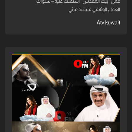
عمل “بيت المقدس” اشتغلت عليه 4 سنوات
العمل الوثائقي مستند مرئي
Atv kuwait