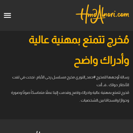
English
الرئيسية
مُخرج تتمتع بمهنية عالية
الأعمال الفنية
وأدراك واضح
قالو عنا
رسالة أوجهها للمخرج #حمد_النوري مخرج مسلسل رحى الأيام : نجحت في لفت
الدورات
الأنظار حولك …فــ أنت
مُخرج تتمتع بمهنية عالية وادراك واضح وقدمت إلينا عملاً متماسكاً صوتًا وصورة
قريبا
وحوارًا وانسجامًا بين الشخصيات .