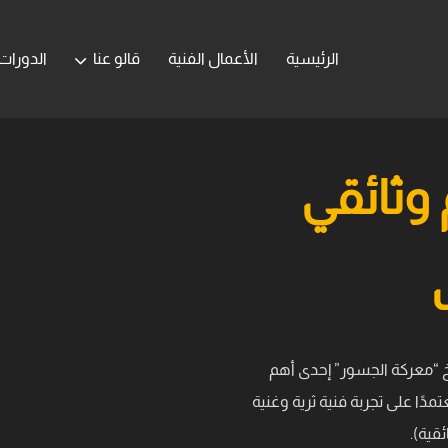
الرئيسية
الأعمال الفنية
قالو عنا
الدورات
وثائقي
يخ “معركة الجسور” إحدى أهم
 العسكرية التي تصدى لها الجيش الكويتي عام 1990، معتمدًا على تجربة فنية ثرية وغنية
ئقية).