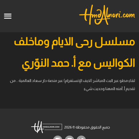
English
الرئيسية
مسلسل رحى الايام وماخلف
الأعمال الفنية
الكواليس مع أ. حمد النوّري
قالو عنا
لقاء مطو عبر البث المباشر (لايف الإنستغرام) عبر منصة دار سعاد العالمية .. من
الدورات
تقديم أ. آمنه المهنا وحديث شيء
قريبا
جميع الحقوق محفوظة © 2026