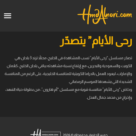
English
الرئيسية
رحى الأيام” يتصدّر
الأعمال الفنية
تصدّر مسلسل “​رحى الأيام​” نسب المشاهدة في ​الخليج​، محتلاً ترند 3 بلدان هي ​
الكويت​ ‏والسعودية و​البحرين​، مع إرتفاع نسبة مشاهدته بباقي بلدان الخليج، كعُمان
قالو عنا
والإمارات، ‎ليعود ‏العمل ب​الدراما الكويتية​ للمنافسة الخليجية، على الرغم من المنافسة
الشديدة التي يشهدها الموسم ‏الرمضاني‎.
الدورات
وخاض “رحى الأيام” منافسة قوية مع مسلسل “أم هارون”، من بطولة ‏حياة الفهد،
وإخراج من محمد جمال العدل.
قريبا
جميع الحقوق محفوظة © 2026