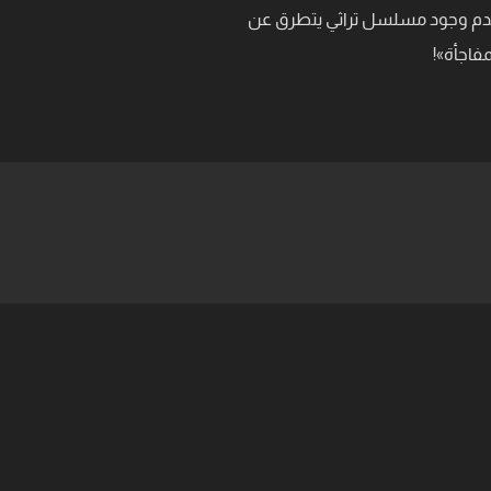
عدم وجود مسلسل تراثي يتطرق عن
فاجأة»!