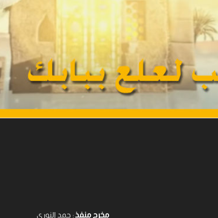
مخرج منفذ
: حمد النوري