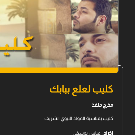
كليب لعلع ببابك
مخرج منفذ
كليب بمناسبة المولد النبوي الشريف
اخراج
: عباس يوسفي