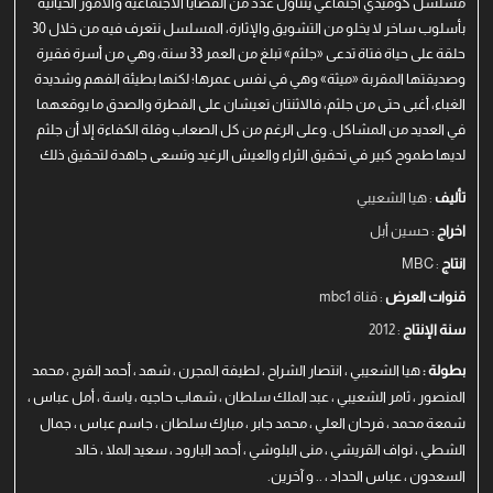
مسلسل كوميدي اجتماعي يتناول عدد من القضايا الاجتماعية والأمور الحياتية
بأسلوب ساخر لا يخلو من التشويق والإثارة، المسلسل نتعرف فيه من خلال 30
حلقة على حياة فتاة تدعى «جلثم» تبلغ من العمر 33 سنة، وهي من أسرة فقيرة
وصديقتها المقربة «ميثة» وهي في نفس عمرها؛ لكنها بطيئة الفهم وشديدة
الغباء، أغبى حتى من جلثم، فالاثنتان تعيشان على الفطرة والصدق ما يوقعهما
في العديد من المشاكل. وعلى الرغم من كل الصعاب وقلة الكفاءة إلا أن جلثم
لديها طموح كبير في تحقيق الثراء والعيش الرغيد وتسعى جاهدة لتحقيق ذلك
تأليف
: هيا الشعيبي
اخراج
: حسين أبل
انتاج
: MBC
قنوات العرض
: قناة mbc1
سنة الإنتاج
: 2012
بطولة :
هيا الشعيبي ، انتصار الشراح ، لطيفة المجرن ، شهد ، أحمد الفرج ، محمد
المنصور ، ثامر الشعيبي ، عبد الملك سلطان ، شهاب حاجيه ، ياسة ، أمل عباس ،
شمعة محمد ، فرحان العلي ، محمد جابر ، مبارك سلطان ، جاسم عباس ، جمال
الشطي ، نواف القريشي ، منى البلوشي ، أحمد البارود ، سعيد الملا ، خالد
السعدون ، عباس الحداد ، .. و آخرين.