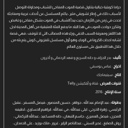
دراما كويتية خيالية يتناول قضية الموت المفاجئ للشباب ومحاولة التوصل
لأسباب ذلك في إطار تشويقي مثير ، يكلم المسلسل عن أحداث غريبة ومفاجئة
تحدث في زمن من الأزمان حيث يبدأ الشباب في الموت بشكل مفاجئ وغامض
وتتكرر حوادث الموت في هذا البلد ما يدفع الفئة المتبقية من أهل المدينة لحل
هذا اللغز ومعرفة السبب الخفي وراء هذه المصائب التي لا تتوقف ، فهي قصة
تشابه احداث الكرونا في الوباء، وهو أول مسلسل تلفزيوني كويتي يتم بثه من
خلال هذا التطبيق على مستوى العالم.
تأليف
: بدر الجزاف و دانه السريع و فهد الرحماني و آخرون
اخراج
: عباس يوسفي
انتاج
: سينيماجك
قنوات العرض
: قناة و أبلكيشن Telly
سنة الإنتاج
: 2016
بطولة :
عبد الإمام عبد الله ، جواهر ، حسين المنصور ، فيصل المسفر ، عقيل
الرئيسي ، زهرة الخرجي ، ليلى عبدالله ، مي عبدالله ، ابراهيم الحساوي ، لطيفه
المجرن ، فيصل العميري ، جاسم النبهان ، دانه المساعيد ، عبدالله التركماني ،
روان الصايغ ، غدير السبتي ، عبدالناصر الزاير ، غرور ، ملك بوزيد ، علي الحمدان ،