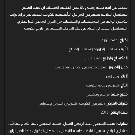
يتحدث عن أهم حقبة زمنية وبالأخص الطبقة المخملية ان صحة التعبير،
مسلسل الملافع يستعرض المراحل التأسيسية للكويت الحديثة عبر دراما تراثية
تلامس الواقع في الخمسينيات والستينيات من القرن الماضي كما يتطرق
المسلسل الجديد الى الحياة في تلك المرحلة المهمة من تاريخ الكويت
اخراج
: حمد النوري
تأليف
: سلمان الداوود السلمان الصباح
المكساج وتوزيع
: عمار البني
مدير التصوير
: محمد مصطفى ، طارق عبد الحميد
أزياء
: رجاء البدر
انتاج
: تلفزيون دولة الكويت
مخرج منفذ
: براند برودكشن
قنوات العرض
: تلفزيون الكويت ، تلفزيون البحرين وغيرهم
سنة الإنتاج
: 2013
بطولة :
محمد المنصور ، عبد الرحمن العقل ، محمد العجيمي ، عبد الإمام عبد الله ،
مشاري البلام ، سمير القلاف ، جاسم النبهان ، أسمهان توفيق ، عبدالناصر الزاير ،