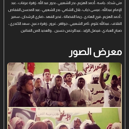
منى شداد ، ياسه ، أحمد الهزيم ، بدر الشعيبي ، بدور عبد الله ، زهرة عرفات ، عبد
الإمام عبدالله ، عيسى ذياب ، بلال الشامي ، بدر الشعيبي ، عبد المحسن القفاص
، أحمد الهزيم ، فرح الهادي ، ريما الفضالة ، غدير الفهد ، ضاري الرشدان ، سمير
القلاف ، عبدالله غلوم ، ثامر الشعيبي ، جواهر ، غرور ، زهرة دعيج ، سعد الكندري ،
صباح العبادي ، فيصل الزايد ، عبدالرحمن حسين .. والعديد المن الفنانين
معرض الصور